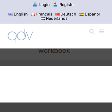
Skip
Login
Register
to
content
English
Français
Deutsch
Español
Nederlands