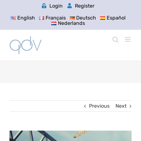
Skip
Login
Register
to
content
English
Français
Deutsch
Español
Nederlands
Previous
Next
View
Larger