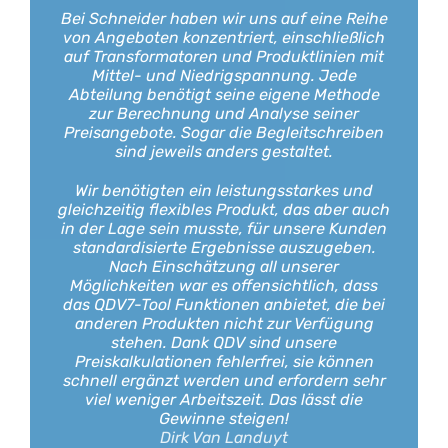
Bei Schneider haben wir uns auf eine Reihe
Bei Schneider haben wir uns auf eine Reihe
von Angeboten konzentriert, einschließlich
von Angeboten konzentriert, einschließlich
auf Transformatoren und Produktlinien mit
auf Transformatoren und Produktlinien mit
Mittel- und Niedrigspannung. Jede
Mittel- und Niedrigspannung. Jede
Abteilung benötigt seine eigene Methode
Abteilung benötigt seine eigene Methode
zur Berechnung und Analyse seiner
zur Berechnung und Analyse seiner
Preisangebote. Sogar die Begleitschreiben
Preisangebote. Sogar die Begleitschreiben
sind jeweils anders gestaltet.
sind jeweils anders gestaltet.
Wir benötigten ein leistungsstarkes und
Wir benötigten ein leistungsstarkes und
gleichzeitig flexibles Produkt, das aber auch
gleichzeitig flexibles Produkt, das aber auch
in der Lage sein musste, für unsere Kunden
in der Lage sein musste, für unsere Kunden
standardisierte Ergebnisse auszugeben.
standardisierte Ergebnisse auszugeben.
Nach Einschätzung all unserer
Nach Einschätzung all unserer
Möglichkeiten war es offensichtlich, dass
Möglichkeiten war es offensichtlich, dass
das QDV7-Tool Funktionen anbietet, die bei
das QDV7-Tool Funktionen anbietet, die bei
anderen Produkten nicht zur Verfügung
anderen Produkten nicht zur Verfügung
stehen. Dank QDV sind unsere
stehen. Dank QDV sind unsere
Preiskalkulationen fehlerfrei, sie können
Preiskalkulationen fehlerfrei, sie können
schnell ergänzt werden und erfordern sehr
schnell ergänzt werden und erfordern sehr
viel weniger Arbeitszeit. Das lässt die
viel weniger Arbeitszeit. Das lässt die
Gewinne steigen!
Gewinne steigen!
Dirk Van Landuyt