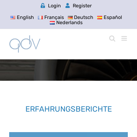
Skip
Login
Register
to
content
English
Français
Deutsch
Español
Nederlands
ERFAHRUNGSBERICHTE